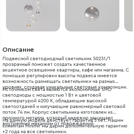
Описание
Подвесной светодиодный светильник 50231/1
прозрачный поможет создать качественное
акцентное освещение квартиры, кафе или магазина. С
помощью регулировки высоты подвеса имеется
возможность размещать светильники на разных
уровнях, создавая уникальные световые композиции.
Источником света являются экономичные SMD
светодиоды с мощностью 1 Вт и цветовой
температурой 4200 К, обладающие высокой
светоотдачей и излучающие равномерный световой
поток 74 лм. Корпус светильника изготовлен из
прочного металла, который надежно защищает
На данную модель действует гарантия 5 лет. Нашим
внутренний механизм от повреждений.
клиентам Minimir мы дарим дополнительную гарантию
+2 года на все светильники.