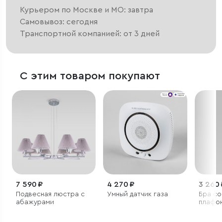
Курьером по Москве и МО: завтра
Самовывоз: сегодня
Транспортной компанией: от 3 дней
С этим товаром покупают
7 590 ₽
4 270 ₽
3 260 
Подвесная люстра с
Умный датчик газа
Бра со
абажурами
плафо