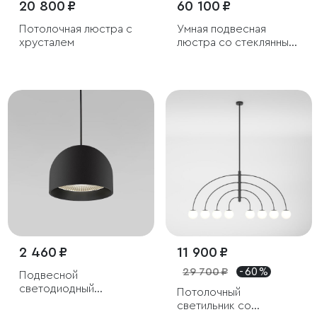
20 800 ₽
60 100 ₽
Потолочная люстра с
Умная подвесная
хрусталем
люстра со стеклянным
рассеивателем
2 460 ₽
11 900 ₽
29 700 ₽
- 60 %
Подвесной
светодиодный
Потолочный
светильник Uno черный
светильник со