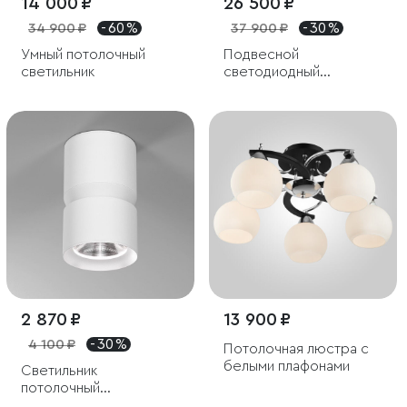
14 000 ₽
26 500 ₽
34 900 ₽
- 60 %
37 900 ₽
- 30 %
Умный потолочный
Подвесной
светильник
светодиодный
светильник
2 870 ₽
13 900 ₽
4 100 ₽
- 30 %
Потолочная люстра с
белыми плафонами
Светильник
потолочный
светодиодный 12W