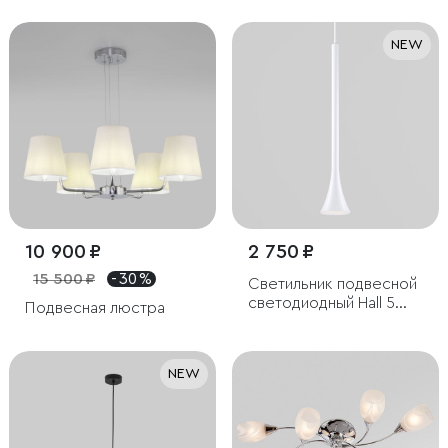
NEW
10 900 ₽
2 750 ₽
15 500 ₽
- 30 %
Светильник подвесной
светодиодный Hall 5W
Подвесная люстра
3000K белый
NEW