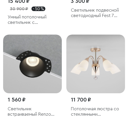
15 400 ₽
3 300 ₽
30 900 ₽
- 50 %
Светильник подвесной
светодиодный Fest 7W
Умный потолочный
3000K белый
светильник с
рассеивателем из
алебастра
1 560 ₽
11 700 ₽
Светильник
Потолочная люстра со
встраиваемый Renzo
стеклянными
черный
плафонами