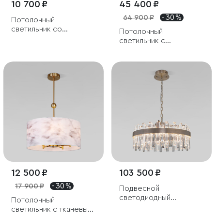
10 700 ₽
45 400 ₽
64 900 ₽
- 30 %
Потолочный
светильник со
Потолочный
стеклянными
светильник с
плафонами
прозрачными
стеклянными
плафонами
12 500 ₽
103 500 ₽
17 900 ₽
- 30 %
Подвесной
светодиодный
Потолочный
светильник с
светильник с тканевым
хрусталем