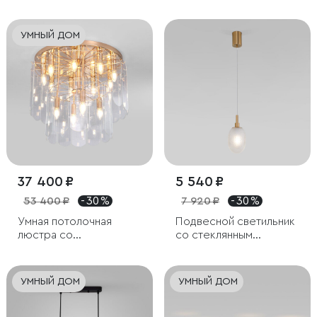
УМНЫЙ ДОМ
37 400 ₽
5 540 ₽
53 400 ₽
- 30 %
7 920 ₽
- 30 %
Умная потолочная
Подвесной светильник
люстра со
со стеклянным
стеклянными
плафоном
плафонами
УМНЫЙ ДОМ
УМНЫЙ ДОМ