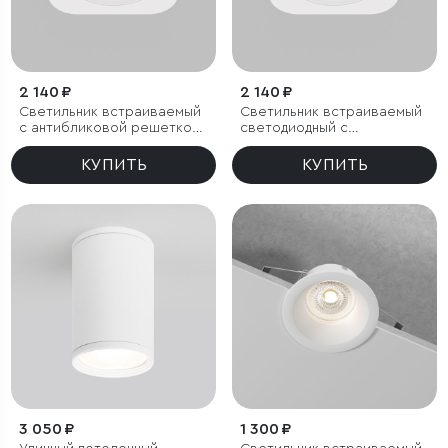
2 140 ₽
2 140 ₽
Светильник встраиваемый
Светильник встраиваемый
с антибликовой решеткой
светодиодный с
Tetro 10W 3000K белый
антибликовой решеткой
IP44
Tetro 10W 4000K белый
КУПИТЬ
КУПИТЬ
IP44
3 050 ₽
1 300 ₽