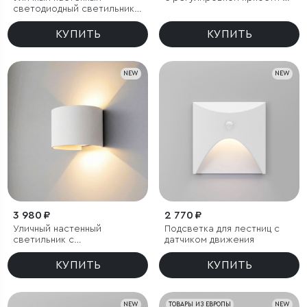
светодиодный светильник
цветовой температуры
Blaze LED IP65
(3000/4000/6000К) IP54
КУПИТЬ
КУПИТЬ
NEW
NEW
3 980 ₽
2 770 ₽
Уличный настенный
Подсветка для лестниц с
светильник с
датчиком движения
регулируемыми лучами
BLADE 3000K белый
КУПИТЬ
КУПИТЬ
NEW
ТОВАРЫ ИЗ ЕВРОПЫ
NEW