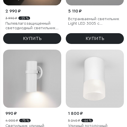
2 990 ₽
5 110 ₽
3 990 ₽
- 25 %
Встраиваемый светильник
Пылевлагозащищенный
Light LED 3005 с
светодиодный светильник с
влагозащитой IP65
регулируемым углом
рассеивания Winner белый
КУПИТЬ
КУПИТЬ
IP54
990 ₽
1 800 ₽
4 000 ₽
- 75 %
5 240 ₽
- 66 %
Светильник уличный
Уличный потолочный