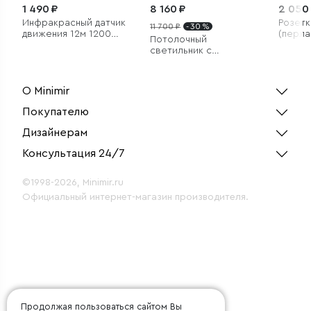
1 490 ₽
8 160 ₽
2 050
Инфракрасный датчик
Розетк
11 700 ₽
- 30 %
движения 12м 1200W
(перл
Потолочный
180° IP44
рифле
светильник с
хрусталем и
плафонами из
металла
О Minimir
Покупателю
Дизайнерам
Консультация 24/7
©1998-2026, Minimir.ru
Официальный интернет-магазин производителя.
Продолжая пользоваться сайтом Вы