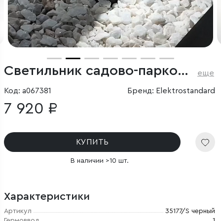
Светильник садово-парковый светодиодный Recess черный
еще
Код: a067381
Бренд: Elektrostandard
7 920 ₽
КУПИТЬ
В наличии >10 шт.
Характеристики
Артикул
35177/S черный
Гермоввод
1