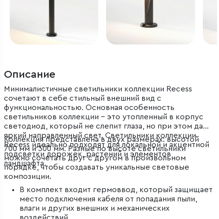
Описание
Минималистичные светильники коллекции Recess
сочетают в себе стильный внешний вид с
функциональностью. Основная особенность
светильников коллекции – это утопленный в корпус
светодиод, который не слепит глаза, но при этом дает
яркий направленный свет. Светильники коллекции
Коллекция представлена в двух размерах: высотой
Recess идеально подходят для локальной и акцентной
700 мм и 300 мм. Разные по высоте светильники
подсветки дорожек, растений и элементов
можно сочетать друг с другом в произвольном
ландшафта.
порядке, чтобы создавать уникальные световые
композиции.
В комплект входит гермоввод, который защищает
место подключения кабеля от попадания пыли,
влаги и других внешних и механических
воздействий.