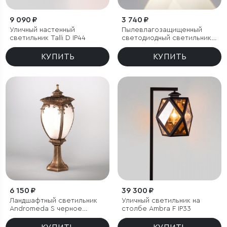
9 090 ₽
3 740 ₽
Уличный настенный
Пылевлагозащи
щенный
светильник Talli D IP44
светодиодный светильник
Twinky Double серый IP54
КУПИТЬ
КУПИТЬ
6 150 ₽
39 300 ₽
Ландшафтный светильник
Уличный светильник на
Andromeda S черное
столбе Ambra F IP33
золото IP44