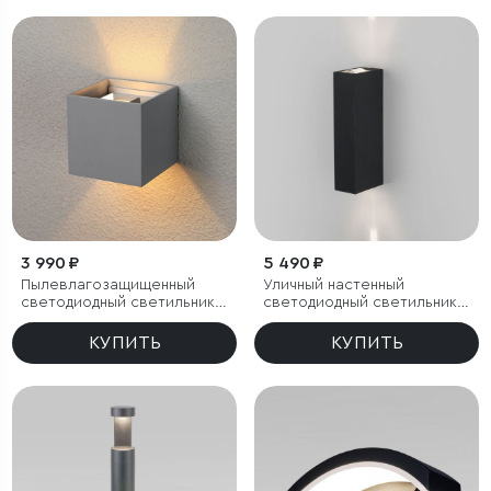
3 990 ₽
5 490 ₽
Пылевлагозащи
щенный
Уличный настенный
светодиодный светильник с
светодиодный светильник
регулируемым углом
Blaze LED IP65
рассеивания Winner серый
КУПИТЬ
КУПИТЬ
IP54