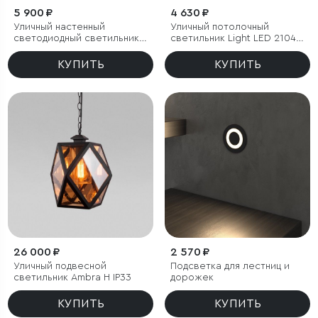
5 900 ₽
4 630 ₽
Уличный настенный
Уличный потолочный
светодиодный светильник
светильник Light LED 2104
Techno LED IP54 с
IP54
регулировкой лучей
КУПИТЬ
КУПИТЬ
26 000 ₽
2 570 ₽
Уличный подвесной
Подсветка для лестниц и
светильник Ambra H IP33
дорожек
КУПИТЬ
КУПИТЬ