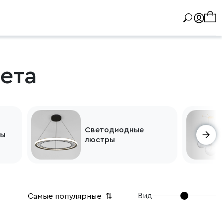
ета
Светодиодные
ры
люстры
Вид
Самые популярные
⇅