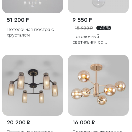
51 200 ₽
9 550 ₽
15 900 ₽
- 40 %
Потолочная люстра с
хрусталем
Потолочный
светильник со
стеклянными
плафонами
20 200 ₽
16 000 ₽