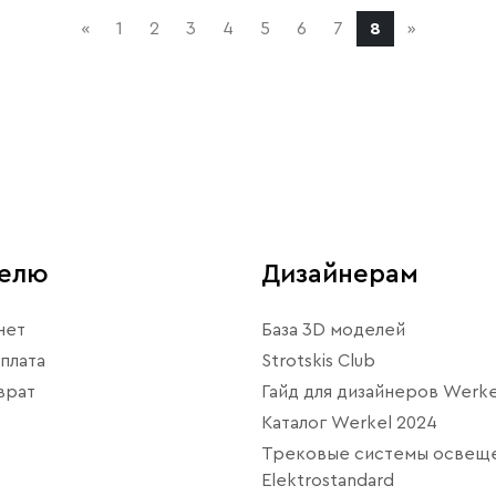
«
1
2
3
4
5
6
7
8
»
телю
Дизайнерам
нет
База 3D моделей
плата
Strotskis Club
врат
Гайд для дизайнеров Werke
Каталог Werkel 2024
Трековые системы освещ
Elektrostandard