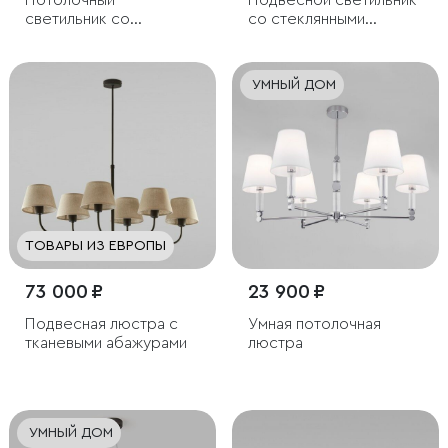
Потолочный
Подвесной светильник
светильник со
со стеклянными
стеклянными
плафонами
плафонами
УМНЫЙ ДОМ
ТОВАРЫ ИЗ ЕВРОПЫ
73 000 ₽
23 900 ₽
Подвесная люстра с
Умная потолочная
тканевыми абажурами
люстра
УМНЫЙ ДОМ