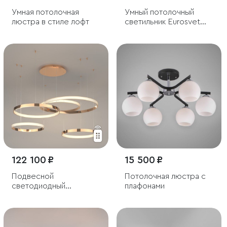
Умная потолочная
Умный потолочный
люстра в стиле лофт
светильник Eurosvet
Luminari 90247/3
122 100 ₽
15 500 ₽
Подвесной
Потолочная люстра с
светодиодный
плафонами
светильник с пультом
управления