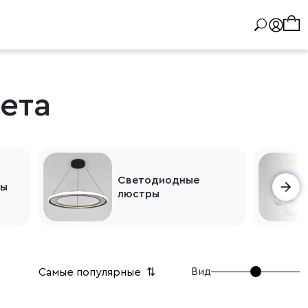
ета
Светодиодные
ры
люстры
Вид
Самые популярные
⇅