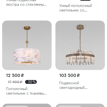
Умная подвесная
люстра со стеклянным
Умный потолочный
рассеивателем
светильник со
стеклянными
плафонами
12 500 ₽
103 500 ₽
17 900 ₽
- 30 %
Подвесной
светодиодный
Потолочный
светильник с
светильник с тканевым
хрусталем
абажуром