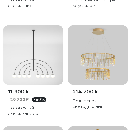
Потолочный
Потолочная люстра с
светильник
хрусталем
11 900 ₽
214 700 ₽
29 700 ₽
- 60 %
Подвесной
светодиодный
Потолочный
светильник
светильник со
стеклянным плафоном