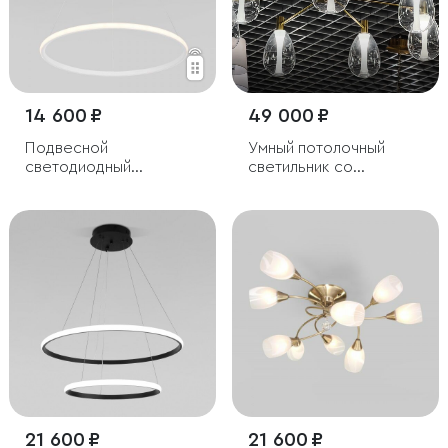
14 600 ₽
49 000 ₽
Подвесной
Умный потолочный
светодиодный
светильник со
светильник с пультом
стеклянными
управления
плафонами
21 600 ₽
21 600 ₽