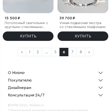
15 500 ₽
39 700 ₽
Потолочный светильник с
Умная подвесная люстра
круглыми стеклянными
со стеклянными плафонами
плафонами
КУПИТЬ
КУПИТЬ
«
1
2
...
5
6
7
8
»
О Minimir
Покупателю
Дизайнерам
Консультация 24/7
©1998-2026, Minimir.ru
Официальный интернет-магазин производителя.