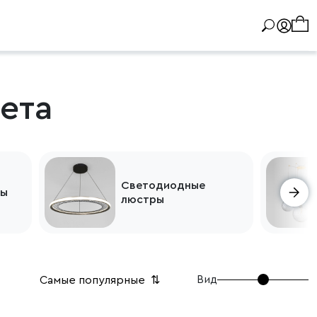
ета
Светодиодные
ры
люстры
Вид
Самые популярные
⇅