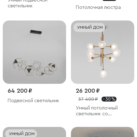
Умный подвесной
светильник
Потолочная люстра
УМНЫЙ ДОМ
64 200 ₽
26 200 ₽
37 400 ₽
- 30 %
Подвесной светильник
Умный потолочный
светильник cо
стеклянными
плафонами
УМНЫЙ ДОМ