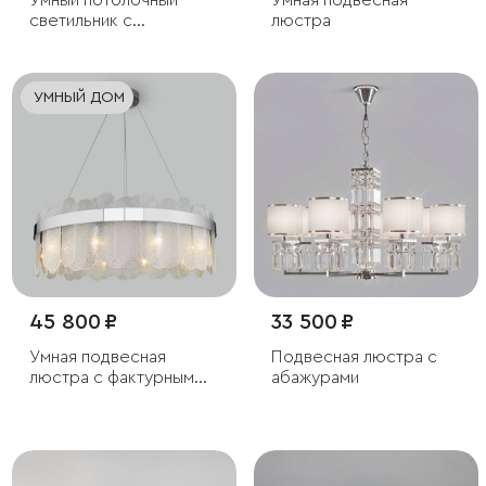
Умный потолочный
Умная подвесная
светильник с
люстра
хрусталем
УМНЫЙ ДОМ
45 800 ₽
33 500 ₽
Умная подвесная
Подвесная люстра с
люстра с фактурным
абажурами
стеклом