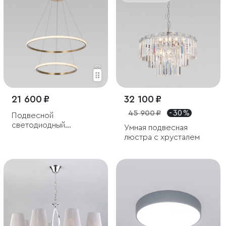
21 600 ₽
32 100 ₽
45 900 ₽
- 30 %
Подвесной
светодиодный
Умная подвесная
светильник с пультом
люстра с хрусталем
управления