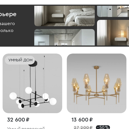
рьере
вашего
колько
УМНЫЙ ДОМ
32 600 ₽
13 600 ₽
27 200 ₽
- 50 %