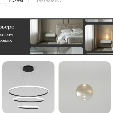
Высота
Товаров: 627
рьере
вашего
колько