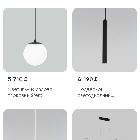
в стиле лофт
5 710 ₽
4 190 ₽
Светильник садово-
Подвесной
парковый Sfera H
светодиодный
светильник