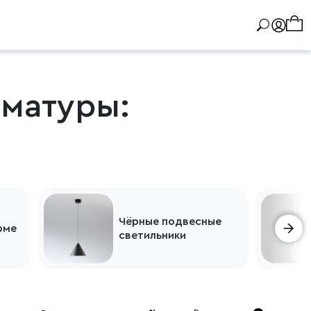
рматуры:
Чёрные подвесные
рме
светильники