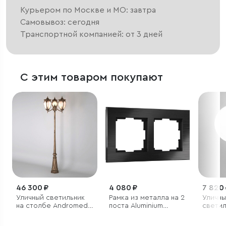
Курьером по Москве и МО: завтра
Самовывоз: сегодня
Транспортной компанией: от 3 дней
С этим товаром покупают
46 300 ₽
4 080 ₽
7 820
Уличный светильник
Рамка из металла на 2
Уличны
на столбе Andromeda
поста Аluminium
светил
F/3 черное золото
черный алюминий
IP44