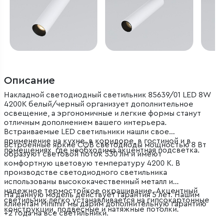
Описание
Накладной светодиодный светильник 85639/01 LED 8W
4200K белый/черный организует дополнительное
освещение, а эргономичные и легкие формы станут
отличным дополнением вашего интерьера.
Встраиваемые LED светильники нашли свое
применение на кухне, в коридоре, в гостиной и в
Встроенные яркие COB светодиоды мощностью 8 Вт
помещениях, где необходима акцентная подсветка.
образуют световой поток 530 лм и имеют
комфортную цветовую температуру 4200 К. В
производстве светодиодного светильника
использованы высококачественный металл и
надежное термостойкое окрашивание. Акцентный
На данную модель действует гарантия 5 лет. Нашим
светильник легко устанавливается на гипсокартонные
клиентам Minimir мы дарим дополнительную гарантию
конструкции, подвесные и натяжные потолки.
+2 года на все светильники.