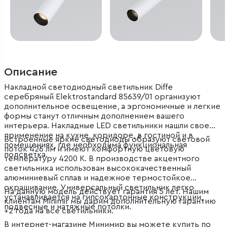
Описание
Накладной светодиодный светильник Diffe
серебряный Elektrostandard 85639/01 организуют
дополнительное освещение, а эргономичные и легкие
формы станут отличным дополнением вашего
интерьера. Накладные LED светильники нашли свое
применение на кухне, коридоре, в гостиной и в
Встроенные яркие светодиоды образуют световой
помещениях, где необходима функциональная
поток 426 лм и имеют комфортную цветовую
подсветка.
температуру 4200 К. В производстве акцентного
светильника использован высококачественный
алюминиевый сплав и надежное термостойкое
окрашивание. Универсальный светильник легко
На данную модель действует гарантия 5 лет. Нашим
устанавливается на гипсокартонные конструкции,
клиентам Minimir мы дарим дополнительную гарантию
подвесные и натяжные потолки.
+2 года на все светильники.
В интернет-магазине Минимир вы можете купить по