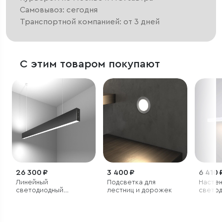
Самовывоз: сегодня
Транспортной компанией: от 3 дней
С этим товаром покупают
26 300 ₽
3 400 ₽
6 410 
Линейный
Подсветка для
Насте
светодиодный
лестниц и дорожек
свето
подвесной
светил
двусторонний
светильник 103см
40Вт 6500К черный