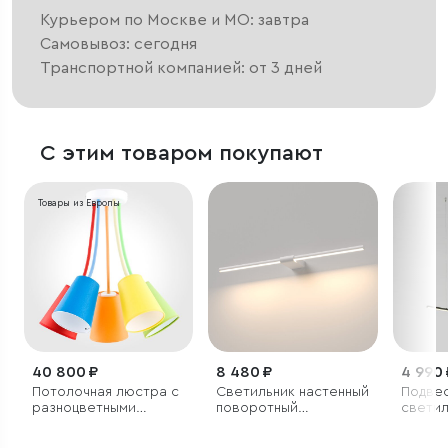
Курьером по Москве и МО: завтра
Самовывоз: сегодня
Транспортной компанией: от 3 дней
С этим товаром покупают
Товары из Европы
40 800 ₽
8 480 ₽
4 990 
Потолочная люстра с
Светильник настенный
Подве
разноцветными
поворотный
светил
плафонами
светодиодный Luar
600 белый 4000К