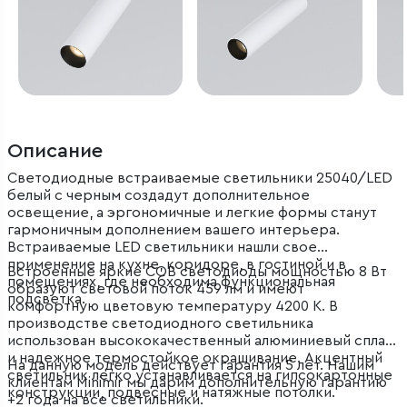
Описание
Светодиодные встраиваемые светильники 25040/LED
белый с черным создадут дополнительное
освещение, а эргономичные и легкие формы станут
гармоничным дополнением вашего интерьера.
Встраиваемые LED светильники нашли свое
применение на кухне, коридоре, в гостиной и в
Встроенные яркие COB светодиоды мощностью 8 Вт
помещениях, где необходима функциональная
образуют световой поток 459 лм и имеют
подсветка.
комфортную цветовую температуру 4200 К. В
производстве светодиодного светильника
использован высококачественный алюминиевый сплав
и надежное термостойкое окрашивание. Акцентный
На данную модель действует гарантия 5 лет. Нашим
светильник легко устанавливается на гипсокартонные
клиентам Minimir мы дарим дополнительную гарантию
конструкции, подвесные и натяжные потолки.
+2 года на все светильники.