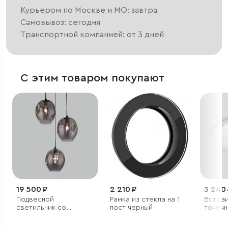
Курьером по Москве и МО: завтра
Самовывоз: сегодня
Транспортной компанией: от 3 дней
С этим товаром покупают
19 500 ₽
2 210 ₽
3 240
Подвесной
Рамка из стекла на 1
Встра
светильник со
пост черный
точечн
стеклянными
плафонами