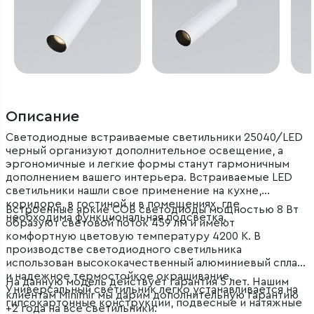
Описание
Светодиодные встраиваемые светильники 25040/LED
черный организуют дополнительное освещение, а
эргономичные и легкие формы станут гармоничным
дополнением вашего интерьера. Встраиваемые LED
светильники нашли свое применение на кухне,
коридоре, в гостиной и в помещениях, где
Встроенные яркие COB светодиоды мощностью 8 Вт
необходима функциональная подсветка.
образуют световой поток 459 лм и имеют
комфортную цветовую температуру 4200 К. В
производстве светодиодного светильника
использован высококачественный алюминиевый сплав
и надежное термостойкое окрашивание.
На данную модель действует гарантия 5 лет. Нашим
Универсальный светильник легко устанавливается на
клиентам Minimir мы дарим дополнительную гарантию
гипсокартонные конструкции, подвесные и натяжные
+2 года на все светильники.