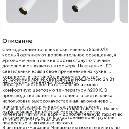
Описание
Светодиодные точечные светильники 85580/01
черный организуют дополнительное освещение, а
эргономичные и легкие формы станут отличным
дополнением вашего интерьера. Накладные LED
светильники нашли свое применение на кухне,
коридоре, в гостиной и в помещениях, где
Встроенные яркие светодиоды мощностью 24 Вт
необходима акцентная подсветка
образуют световой поток 2060 лм и имеют
комфортную цветовую температуру 4200 К. В
производстве акцентного точеного светильника
использован высококачественный алюминиево-
цинковый сплав и надежное термостойкое
На данную модель действует гарантия 5 лет. Нашим
окрашивание. Акцентный светильник легко
клиентам Minimir мы дарим дополнительную гарантию
устанавливается на гипсокартонные конструкции,
+2 года на все светильники.
подвесные и натяжные потолки.
В интернет-магазине Минимир вы можете купить по