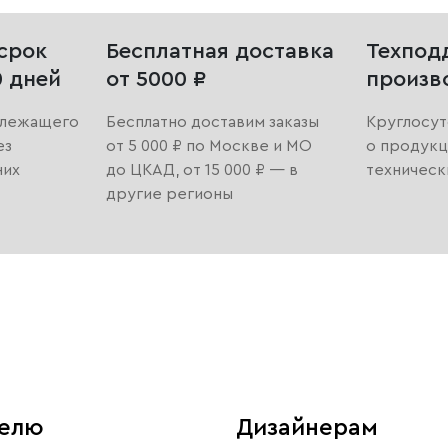
срок
Бесплатная доставка
Техпод
0 дней
от 5000 ₽
произв
длежащего
Бесплатно доставим заказы
Круглосут
ез
от 5 000 ₽ по Москве и МО
о продукц
них
до ЦКАД, от 15 000 ₽ — в
техническ
другие регионы
телю
Дизайнерам