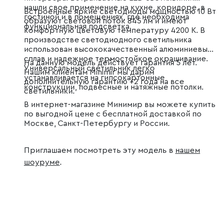
нашли свое применение на кухне, коридоре, в
Встроенные яркие светодиоды мощностью 10 Вт
гостиной и в помещениях, где необходима
образуют световой поток 845 лм и имеют
функциональная подсветка.
комфортную цветовую температуру 4200 К. В
производстве светодиодного светильника
использован высококачественный алюминиевый
сплав и надежное термостойкое окрашивание.
На данную модель действует гарантия 5 лет.
Универсальный светильник легко
Нашим клиентам Minimir мы дарим
устанавливается на гипсокартонные
дополнительную гарантию +2 года на все
конструкции, подвесные и натяжные потолки.
светильники.
В интернет-магазине Минимир вы можете купить
по выгодной цене с бесплатной доставкой по
Москве, Санкт-Петербургу и России.
Приглашаем посмотреть эту модель в
нашем
шоуруме
.