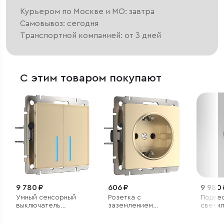
Курьером по Москве и МО: завтра
Самовывоз: сегодня
Транспортной компанией: от 3 дней
С этим товаром покупают
9 780 ₽
606 ₽
9 980 
Умный сенсорный
Розетка с
Подве
выключатель
заземлением
светил
двухклавишный
(шампань)