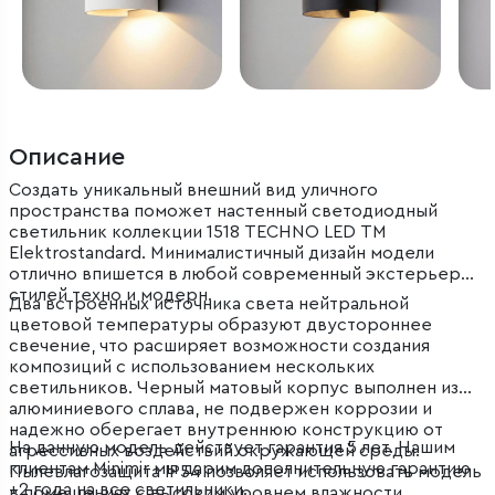
Описание
Создать уникальный внешний вид уличного
пространства поможет настенный светодиодный
светильник коллекции 1518 TECHNO LED ТМ
Elektrostandard. Минималистичный дизайн модели
отлично впишется в любой современный экстерьер
стилей техно и модерн.
Два встроенных источника света нейтральной
цветовой температуры образуют двустороннее
свечение, что расширяет возможности создания
композиций с использованием нескольких
светильников. Черный матовый корпус выполнен из
алюминиевого сплава, не подвержен коррозии и
надежно оберегает внутреннюю конструкцию от
На данную модель действует гарантия 5 лет. Нашим
агрессивных воздействий окружающей среды.
клиентам Minimir мы дарим дополнительную гарантию
Пылевлагозащита IP54 позволяет использовать модель
+2 года на все светильники.
в помещениях с высоким уровнем влажности.