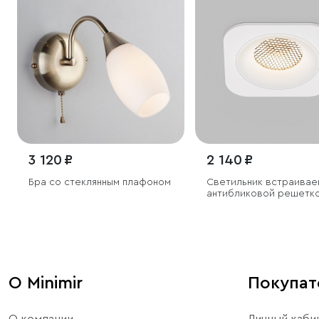
3 120 ₽
2 140 ₽
Бра со стеклянным плафоном
Светильник встраивае
антибликовой решетк
Tetro 10W 3000K белый
О Minimir
Покупа
О компании
Личный каби