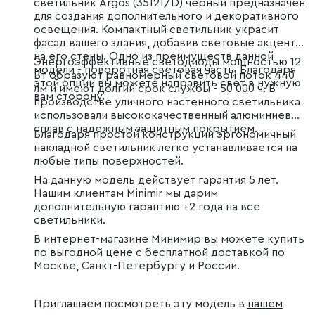
светильник Argos (35121/D) черный предназначен
для создания дополнительного и декоративного
освещения. Компактный светильник украсит
фасад вашего здания, добавив световые акценты
на его стены. Одно из преимуществ данной
Энергоэффективные светодиоды мощностью 12
модели - поворотная световая часть. Благодаря
Вт образуют равномерный световой поток 440
этой опции вы можете направить свет в нужную
лм и имеют долгий срок службы - 50 000 ч. В
вам сторону.
производстве уличного настенного светильника
использовали высококачественный алюминиевый
сплав с надежным защитным покрытием.
Благодаря простой конструкции эргономичный
накладной светильник легко устанавливается на
любые типы поверхностей.
На данную модель действует гарантия 5 лет.
Нашим клиентам Minimir мы дарим
дополнительную гарантию +2 года на все
светильники.
В интернет-магазине Минимир вы можете купить
по выгодной цене с бесплатной доставкой по
Москве, Санкт-Петербургу и России.
Приглашаем посмотреть эту модель в
нашем