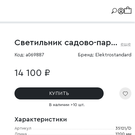
Светильник садово-парковый поворотный Argos 12W 4000K черный
еще
Код: a069887
Бренд: Elektrostandard
14 100 ₽
КУПИТЬ
В наличии >10 шт.
Характеристики
Артикул
35121/D
Длина
1200 мм