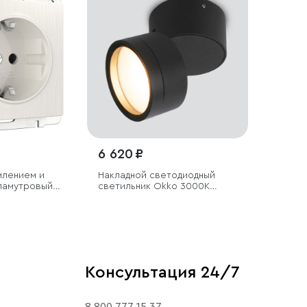
6 620 ₽
млением и
Накладной светодиодный
ламутровый
светильник Okko 3000K
черный IP54
Консультация 24/7
8 800 777 15 37