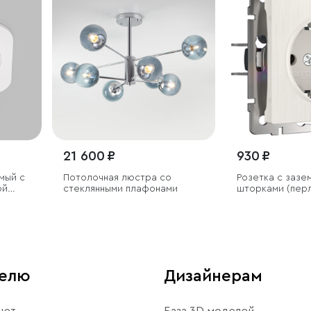
21 600 ₽
930 ₽
мый с
Потолочная люстра со
Розетка с зазе
ой
стеклянными плафонами
шторками (пер
 IP44
рифленый)
телю
Дизайнерам
нет
База 3D моделей