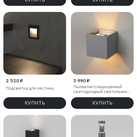
КУПИТЬ
КУПИТЬ
2 520 ₽
3 990 ₽
Пылевлагозащи
щенный
Подсветка для лестниц
светодиодный светильник с
регулируемым углом
рассеивания Winner серый
КУПИТЬ
КУПИТЬ
IP54