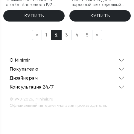
Уличный светильник на
Светильник садово-
столбе Andromeda F/3
парковый светодиодный
черное золото IP44
Recess черный
КУПИТЬ
КУПИТЬ
«
1
2
3
4
5
»
О Minimir
Покупателю
Дизайнерам
Консультация 24/7
©1998-2026, Minimir.ru
Официальный интернет-магазин производителя.