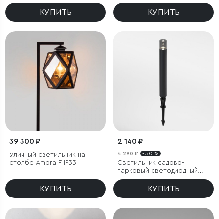
Twinky Double серый IP54
золото IP44
КУПИТЬ
КУПИТЬ
39 300 ₽
2 140 ₽
4 290 ₽
- 50 %
Уличный светильник на
столбе Ambra F IP33
Светильник садово-
парковый светодиодный
Hidden черный
КУПИТЬ
КУПИТЬ