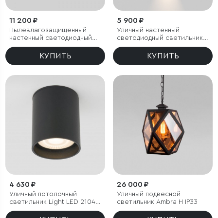
11 200 ₽
5 900 ₽
Пылевлагозащи
щенный
Уличный настенный
настенный светодиодный
светодиодный светильник
светильник Asteria D IP54
Techno LED IP54 с
регулировкой лучей
КУПИТЬ
КУПИТЬ
4 630 ₽
26 000 ₽
Уличный потолочный
Уличный подвесной
светильник Light LED 2104
светильник Ambra H IP33
IP54