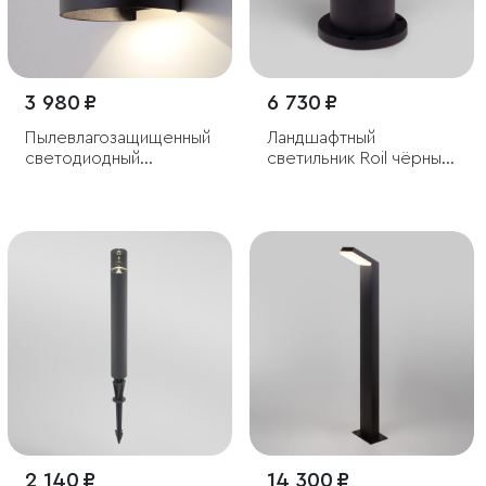
3 980 ₽
6 730 ₽
Пылевлагозащи­щенный
Ландшафтный
светодиодный
светильник Roil чёрный
светильник с
IP54
регулируемыми лучами
Blade черный IP54
2 140 ₽
14 300 ₽