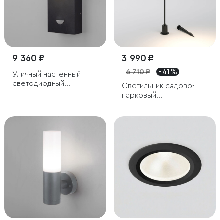
9 360 ₽
3 990 ₽
6 710 ₽
- 41 %
Уличный настенный
светодиодный
Светильник садово-
светильник Sensor IP54
парковый
с датчиком движения
светодиодный Joli
черный