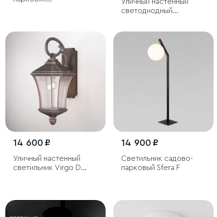
Уличный настенный
светодиодный Park
светодиодный
серый
светильник Nimbus IP54
14 600 ₽
14 900 ₽
Уличный настенный
Светильник садово-
светильник Virgo D
парковый Sfera F
капучино IP44