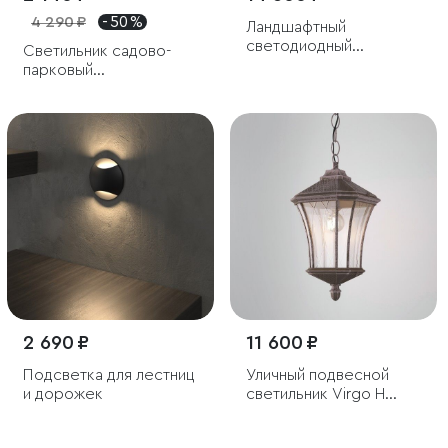
4 290 ₽
- 50 %
Ландшафтный
светодиодный
Светильник садово-
светильник Sensor IP54
парковый
светодиодный Hidden
серый
2 690 ₽
11 600 ₽
Подсветка для лестниц
Уличный подвесной
и дорожек
светильник Virgo H
капучино IP44