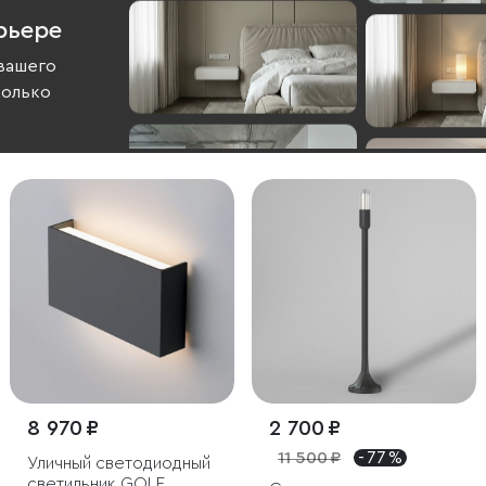
рьере
вашего
колько
8 970 ₽
2 700 ₽
11 500 ₽
- 77 %
Уличный светодиодный
светильник GOLF