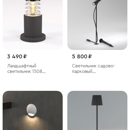
3 490 ₽
5 800 ₽
Ландшафтный
Светильник садово-
светильник 1508
парковый
Techno черный IP54
светодиодный с
регулируемым
плафоном Covert