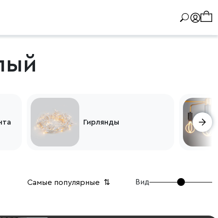
лый
нта
Гирлянды
Вид
Самые популярные
⇅