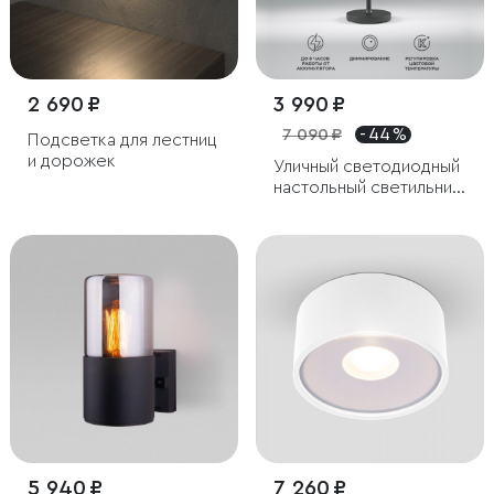
2 690 ₽
3 990 ₽
7 090 ₽
- 44 %
Подсветка для лестниц
и дорожек
Уличный светодиодный
настольный светильник
Mist черный с
аккумулятором IP54
5 940 ₽
7 260 ₽