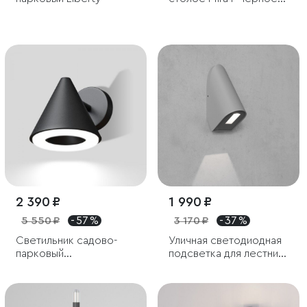
золото IP33
2 390 ₽
1 990 ₽
5 550 ₽
- 57 %
3 170 ₽
- 37 %
Светильник садово-
Уличная светодиодная
парковый
подсветка для лестниц
светодиодный Artic
и дорожек