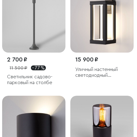
2 700 ₽
15 900 ₽
11 500 ₽
- 77 %
Уличный настенный
светодиодный
Светильник садово-
светильник Frame LED
парковый на столбе
IP54