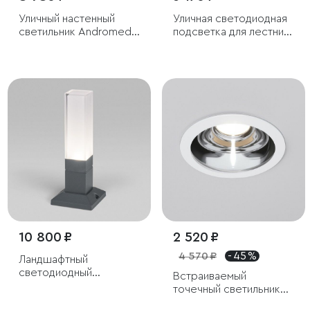
Уличный настенный
Уличная светодиодная
светильник Andromeda
подсветка для лестниц
D черное золото IP44
и дорожек
10 800 ₽
2 520 ₽
4 570 ₽
- 45 %
Ландшафтный
светодиодный
Встраиваемый
светильник серый IP54
точечный светильник
IP54