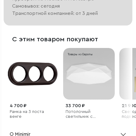
Самовывоз: сегодня
Транспортной компанией: от 3 дней
С этим товаром покупают
Товары из Европы
4 700 ₽
33 700 ₽
21 900
Рамка на 3 поста
Потолочный
Свето
венге
светильник с
подвес
тканевым плафоном
в цвет
О Minimir