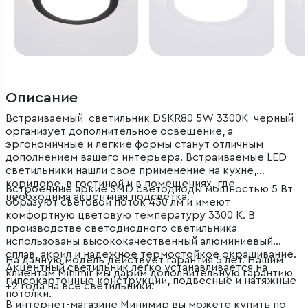
Описание
Встраиваемый светильник DSKR80 5W 3300K черный
организует дополнительное освещение, а
эргономичные и легкие формы станут отличным
дополнением вашего интерьера. Встраиваемые LED
светильники нашли свое применение на кухне,
коридоре, в гостиной и в помещениях, где
Встроенные яркие SMD светодиоды мощностью 5 Вт
необходима акцентная подсветка.
образуют световой поток 450 лм и имеют
комфортную цветовую температуру 3300 К. В
производстве светодиодного светильника
использованы высококачественный алюминиевый
сплав, акрил и надежное термостойкое окрашивание.
На данную модель действует гарантия 5 лет. Нашим
Акцентный светильник легко устанавливается на
клиентам Minimir мы дарим дополнительную гарантию
гипсокартонные конструкции, подвесные и натяжные
+2 года на все светильники.
потолки.
В интернет-магазине Минимир вы можете купить по