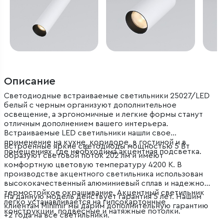
Описание
Светодиодные встраиваемые светильники 25027/LED
белый с черным организуют дополнительное
освещение, а эргономичные и легкие формы станут
отличным дополнением вашего интерьера.
Встраиваемые LED светильники нашли свое
применение на кухне, коридоре, в гостиной и в
Встроенные яркие светодиоды мощностью 5 Вт
помещениях, где необходима акцентная подсветка.
образуют световой поток 202 лм и имеют
комфортную цветовую температуру 4200 К. В
производстве акцентного светильника использован
высококачественный алюминиевый сплав и надежное
термостойкое окрашивание. Акцентный светильник
На данную модель действует гарантия 5 лет. Нашим
легко устанавливается на гипсокартонные
клиентам Minimir мы дарим дополнительную гарантию
конструкции, подвесные и натяжные потолки.
+2 года на все светильники.