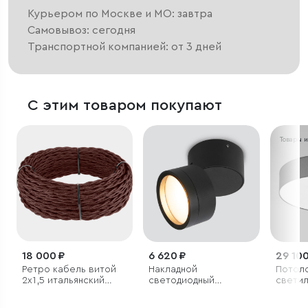
Курьером по Москве и МО: завтра
Самовывоз: сегодня
Транспортной компанией: от 3 дней
С этим товаром покупают
Товары 
18 000 ₽
6 620 ₽
29 100
Ретро кабель витой
Накладной
Потол
2х1,5 итальянский
светодиодный
светил
орех (под заказ)
светильник Okko
3000K черный IP54