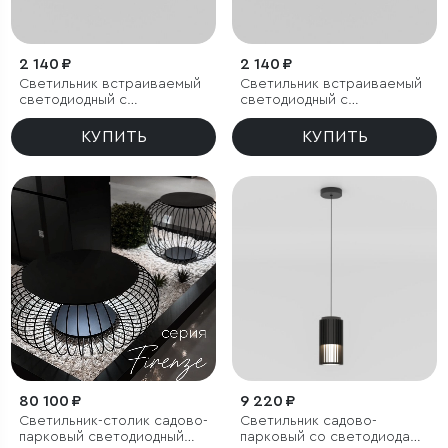
2 140 ₽
2 140 ₽
Светильник встраиваемый
Светильник встраиваемый
светодиодный с
светодиодный с
антибликовой решеткой
антибликовой решеткой
Tetro 10W 3000K черный
Tetro 10W 4000K черный
КУПИТЬ
КУПИТЬ
IP44
IP44
80 100 ₽
9 220 ₽
Светильник-столик садово-
Светильник садово-
парковый светодиодный
парковый со светодиодами