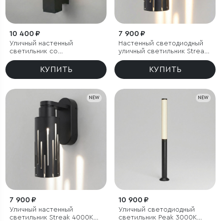
10 400 ₽
7 900 ₽
Уличный настенный
Настенный светодиодный
светильник со
уличный светильник Streak
светодиодами 1534
3000K IP65
TECHNO LED 3000K чёрный
КУПИТЬ
КУПИТЬ
NEW
NEW
7 900 ₽
10 900 ₽
Уличный настенный
Уличный светодиодный
светильник Streak 4000K
светильник Peak 3000K