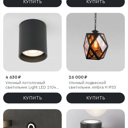
регулировкой лучей
КУПИТЬ
КУПИТЬ
4 630 ₽
26 000 ₽
Уличный потолочный
Уличный подвесной
светильник Light LED 2104
светильник Ambra H IP33
IP54
КУПИТЬ
КУПИТЬ