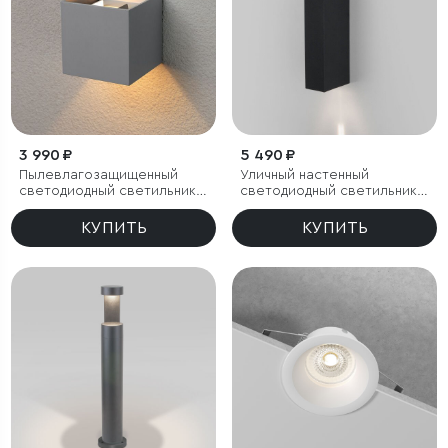
3 990 ₽
5 490 ₽
Пылевлагозащи
щенный
Уличный настенный
светодиодный светильник с
светодиодный светильник
регулируемым углом
Blaze LED IP65
рассеивания Winner серый
КУПИТЬ
КУПИТЬ
IP54