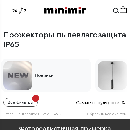
Прожекторы пылевлагозащита
IP65
Светильники
1
Самые популярные
⇅
Все фильтры
Степень пылевлагозащиты:
IP65
×
Сбросить все фильтры
Фотореалистичная примерка