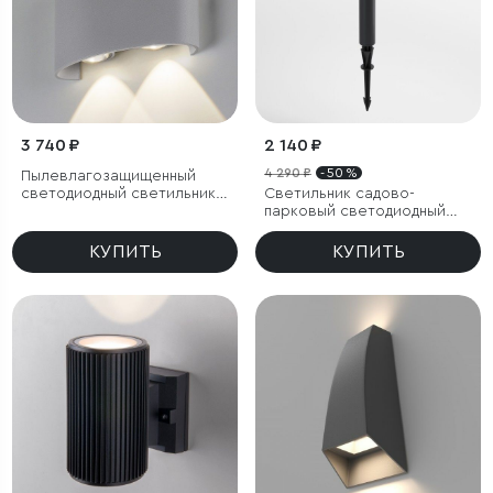
3 740 ₽
2 140 ₽
4 290 ₽
- 50 %
Пылевлагозащи
щенный
светодиодный светильник
Светильник садово-
Twinky Double серый IP54
парковый светодиодный
Hidden черный
КУПИТЬ
КУПИТЬ