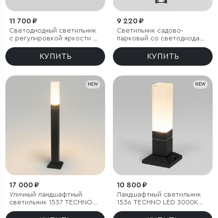
11 700 ₽
9 220 ₽
Светодиодный светильник
Светильник садово-
с регулировкой яркости и
парковый со светодиодами
цветовой температуры
Entero черный
(3000/4000/6000К) IP54
КУПИТЬ
КУПИТЬ
NEW
NEW
17 000 ₽
10 800 ₽
Уличный ландшафтный
Ландшафтный светильник
светильник 1537 TECHNO
1536 TECHNO LED 3000K
LED 3000K чёрный
чёрный IP54