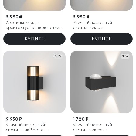
3 980 ₽
3 980 ₽
Светильник для
Уличный настенный
архитектурной подсветки
светильник с
BLADE 3000K черный IP54
регулируемыми лучами
BLADE 3000K белый
КУПИТЬ
КУПИТЬ
NEW
NEW
9 930 ₽
1 720 ₽
Уличный настенный
Уличный настенный
светильник Entero
светильник со
(35189/W) 3000K черный
светодиодами Lenses