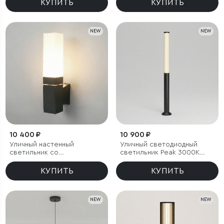
КУПИТЬ
КУПИТЬ
NEW
NEW
10 400 ₽
10 900 ₽
Уличный настенный
Уличный светодиодный
светильник со
светильник Peak 3000K
светодиодами 1534
черный IP54
TECHNO LED 3000K чёрный
КУПИТЬ
КУПИТЬ
NEW
NEW