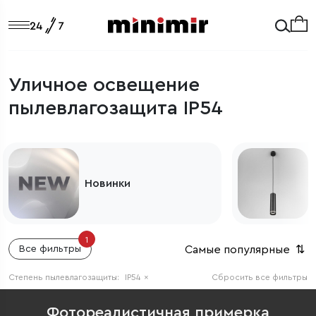
Уличное освещение
пылевлагозащита IP54
Новинки
1
Самые популярные
⇅
Все фильтры
Степень пылевлагозащиты:
IP54
×
Сбросить все фильтры
Фотореалистичная примерка