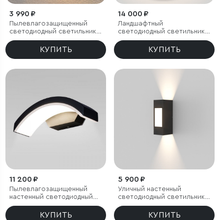
3 990 ₽
14 000 ₽
Пылевлагозащи
щенный
Ландшафтный
светодиодный светильник с
светодиодный светильник
регулируемым углом
Nimbus IP54
рассеивания Winner серый
КУПИТЬ
КУПИТЬ
IP54
11 200 ₽
5 900 ₽
Пылевлагозащи
щенный
Уличный настенный
настенный светодиодный
светодиодный светильник
светильник Asteria D IP54
Techno LED IP54 с
регулировкой лучей
КУПИТЬ
КУПИТЬ