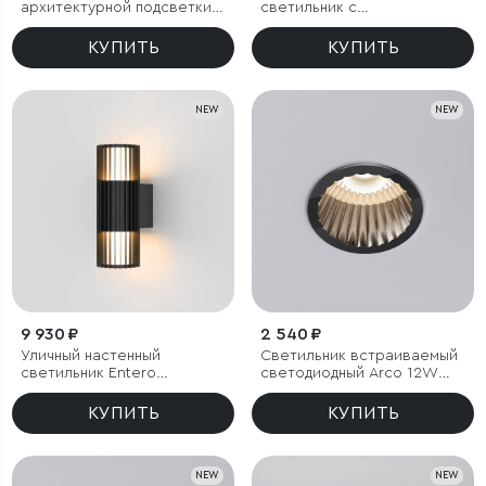
архитектурной подсветки
светильник с
BLADE 3000K черный IP54
регулируемыми лучами
BLADE 3000K белый
КУПИТЬ
КУПИТЬ
NEW
NEW
9 930 ₽
2 540 ₽
Уличный настенный
Светильник встраиваемый
светильник Entero
светодиодный Arco 12W
(35189/W) 3000K черный
3000K черный жемчуг IP44
КУПИТЬ
КУПИТЬ
NEW
NEW