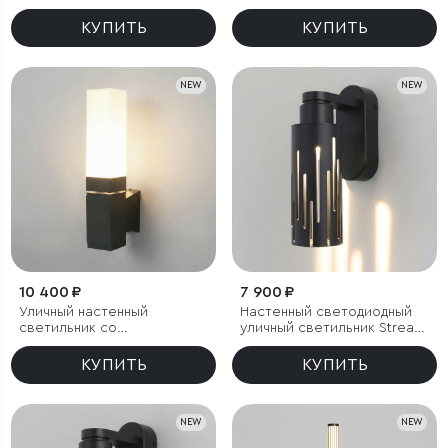
LED 3000K чёрный
чёрный IP54
КУПИТЬ
КУПИТЬ
NEW
NEW
10 400 ₽
7 900 ₽
Уличный настенный
Настенный светодиодный
светильник со
уличный светильник Streak
светодиодами 1534
3000K IP65
TECHNO LED 3000K чёрный
КУПИТЬ
КУПИТЬ
NEW
NEW