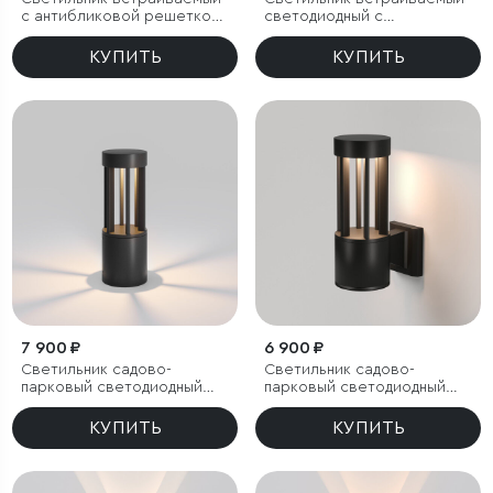
с антибликовой решеткой
светодиодный с
Tetro 10W 3000K белый
антибликовой решеткой
IP44
Tetro 10W 4000K белый
КУПИТЬ
КУПИТЬ
IP44
7 900 ₽
6 900 ₽
Светильник садово-
Светильник садово-
парковый светодиодный
парковый светодиодный
Apart
Apart
КУПИТЬ
КУПИТЬ