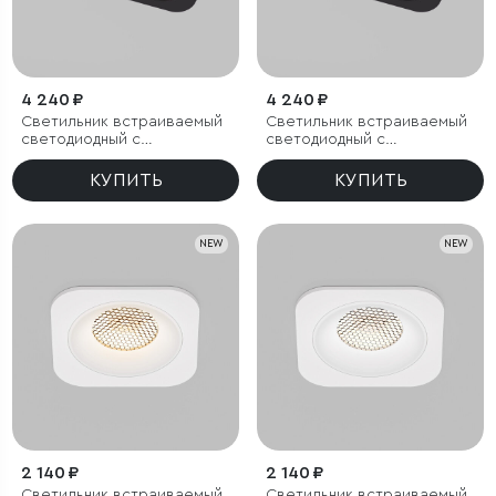
4 240 ₽
4 240 ₽
Светильник встраиваемый
Светильник встраиваемый
светодиодный с
светодиодный с
антибликовой решеткой
антибликовой решеткой
Tetro 20W 3000K черный
Tetro 20W 4000K черный
КУПИТЬ
КУПИТЬ
IP44
IP44
NEW
NEW
2 140 ₽
2 140 ₽
Светильник встраиваемый
Светильник встраиваемый