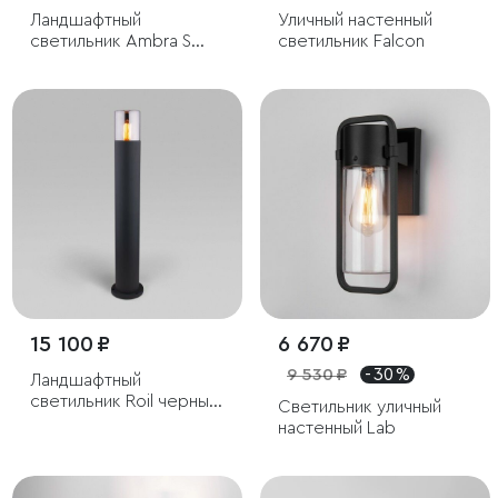
Ландшафтный
Уличный настенный
светильник Ambra S
светильник Falcon
IP44
15 100 ₽
6 670 ₽
9 530 ₽
- 30 %
Ландшафтный
светильник Roil черный
Светильник уличный
IP54
настенный Lab