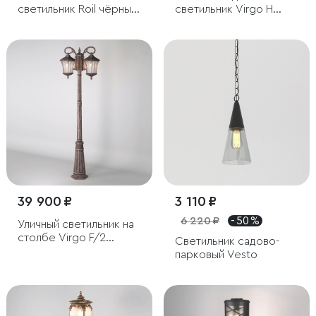
светильник Roil чёрный
светильник Virgo H
IP54
капучино IP44
39 900 ₽
3 110 ₽
6 220 ₽
- 50 %
Уличный светильник на
столбе Virgo F/2
Светильник садово-
капучино IP44
парковый Vesto