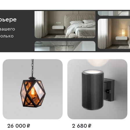
рьере
вашего
колько
26 000 ₽
2 680 ₽