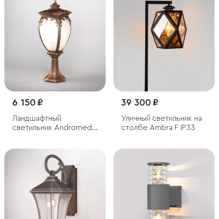
6 150 ₽
39 300 ₽
Ландшафтный
Уличный светильник на
светильник Andromeda
столбе Ambra F IP33
S черное золото IP44