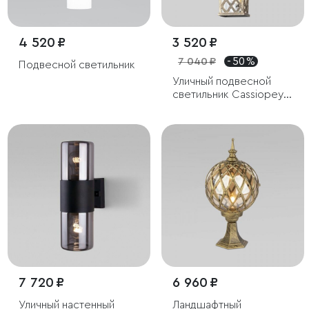
4 520 ₽
3 520 ₽
7 040 ₽
- 50 %
Подвесной светильник
Уличный подвесной
светильник Cassiopeya
H черное золото IP44
7 720 ₽
6 960 ₽
Уличный настенный
Ландшафтный