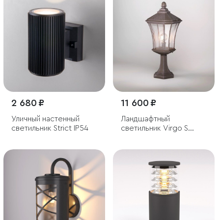
2 680 ₽
11 600 ₽
Уличный настенный
Ландшафтный
светильник Strict IP54
светильник Virgo S
капучино IP44