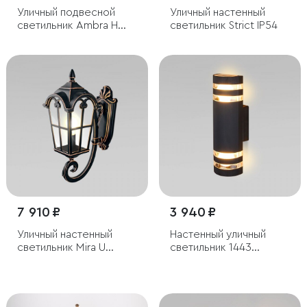
Уличный подвесной
Уличный настенный
светильник Ambra H
светильник Strict IP54
IP33
7 910 ₽
3 940 ₽
Уличный настенный
Настенный уличный
светильник Mira U
светильник 1443
черное золото IP44
Techno черный IP54