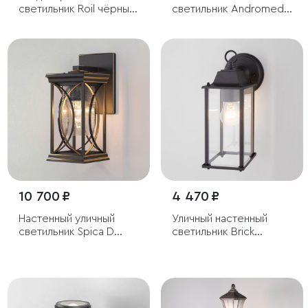
светильник Roil чёрный
светильник Andromeda
IP54
D черное золото IP44
10 700 ₽
4 470 ₽
Настенный уличный
Уличный настенный
светильник Spica D
светильник Brick
черное золото IP33
черный IP33