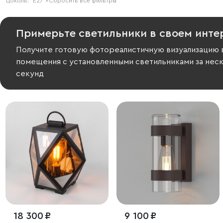
Цоколь:
E27
×
Сбросить все фильтры
Примерьте светильники в своем инте
Получите готовую фотореалистичную визуализацию 
помещения с установленными светильниками за нес
секунд
18 300 ₽
9 100 ₽