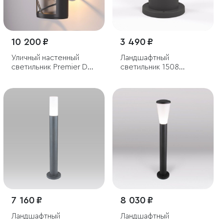
10 200 ₽
3 490 ₽
Уличный настенный
Ландшафтный
светильник Premier D
светильник 1508
IP44
Techno черный IP54
7 160 ₽
8 030 ₽
Ландшафтный
Ландшафтный