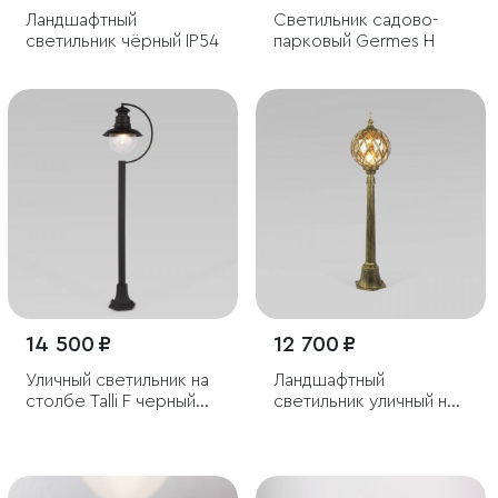
Ландшафтный
Светильник садово-
светильник чёрный IP54
парковый Germes H
14 500 ₽
12 700 ₽
Уличный светильник на
Ландшафтный
столбе Talli F черный
светильник уличный на
IP44
столбе Sirius F черное
золото IP44