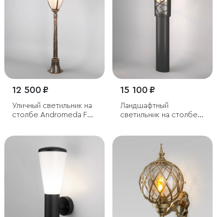
12 500 ₽
15 100 ₽
Уличный светильник на
Ландшафтный
столбе Andromeda F
светильник на столбе
черное золото IP44
Premier F черный IP44