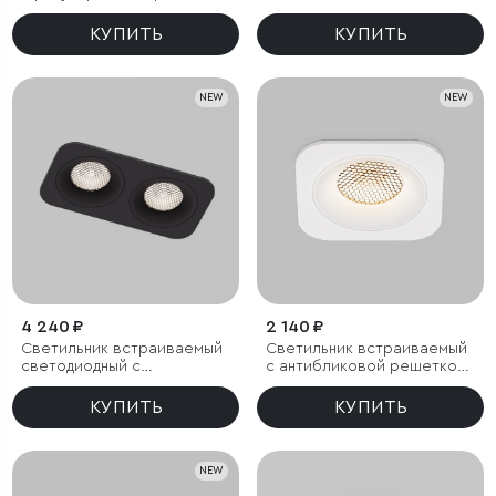
цветовой температуры
антибликовой решеткой
(3000/4000/6000К) IP54
Tetro 20W 3000K черный
КУПИТЬ
КУПИТЬ
IP44
NEW
NEW
4 240 ₽
2 140 ₽
Светильник встраиваемый
Светильник встраиваемый
светодиодный с
с антибликовой решеткой
антибликовой решеткой
Tetro 10W 3000K белый
Tetro 20W 4000K черный
IP44
КУПИТЬ
КУПИТЬ
IP44
NEW