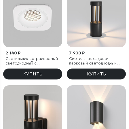
2 140 ₽
7 900 ₽
Светильник встраиваемый
Светильник садово-
светодиодный с
парковый светодиодный
антибликовой решеткой
Apart
Tetro 10W 4000K белый
КУПИТЬ
КУПИТЬ
IP44