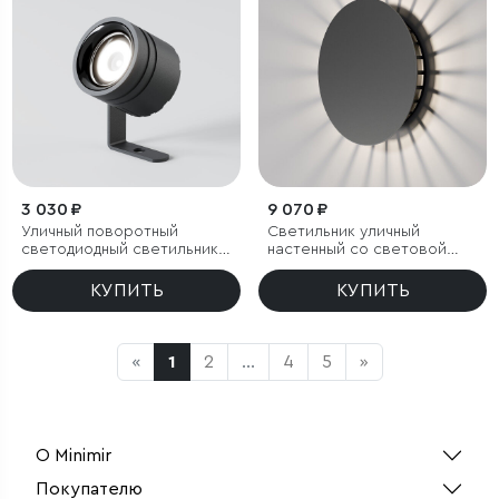
3 030 ₽
9 070 ₽
Уличный поворотный
Светильник уличный
светодиодный светильник
настенный со световой
Landscape (35190/S)
проекцией Firenze
черный
(35178/D) черный
КУПИТЬ
КУПИТЬ
«
1
2
...
4
5
»
О Minimir
Покупателю