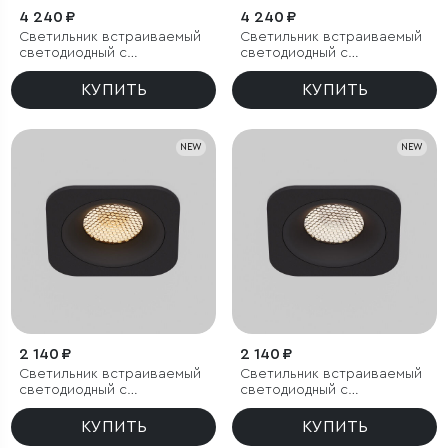
4 240 ₽
4 240 ₽
Светильник встраиваемый
Светильник встраиваемый
светодиодный с
светодиодный с
антибликовой решеткой
антибликовой решеткой
Tetro 20W 3000K белый
Tetro 20W 4000K белый
КУПИТЬ
КУПИТЬ
IP44
IP44
NEW
NEW
2 140 ₽
2 140 ₽
Светильник встраиваемый
Светильник встраиваемый
светодиодный с
светодиодный с
антибликовой решеткой
антибликовой решеткой
Tetro 10W 3000K черный
Tetro 10W 4000K черный
КУПИТЬ
КУПИТЬ
IP44
IP44