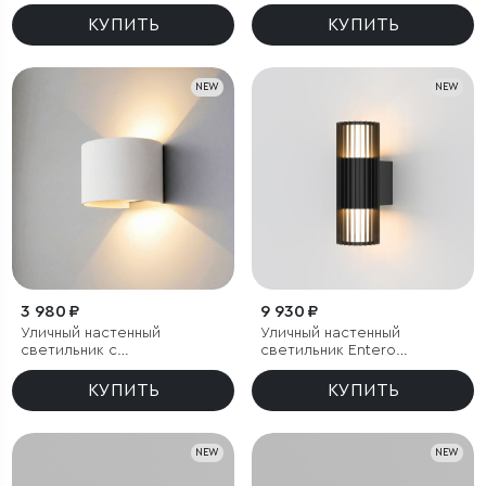
3000K черный IP65
BLADE 3000K черный IP54
КУПИТЬ
КУПИТЬ
NEW
NEW
3 980 ₽
9 930 ₽
Уличный настенный
Уличный настенный
светильник с
светильник Entero
регулируемыми лучами
(35189/W) 3000K черный
BLADE 3000K белый
КУПИТЬ
КУПИТЬ
NEW
NEW