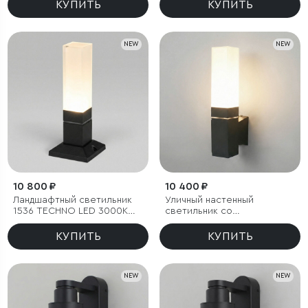
КУПИТЬ
КУПИТЬ
NEW
NEW
10 800 ₽
10 400 ₽
Ландшафтный светильник
Уличный настенный
1536 TECHNO LED 3000K
светильник со
чёрный IP54
светодиодами 1534
TECHNO LED 3000K чёрный
КУПИТЬ
КУПИТЬ
NEW
NEW